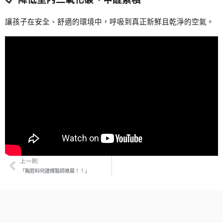
讓孩子在安全、舒適的環境中，呼吸到真正新鮮且乾淨的空氣。
上一則
Prev
「胸腔科何建輝醫師推薦！！」