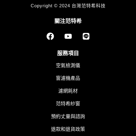
Copyright © 2024 台灣范特希科技
關注范特希
F
Y
L
a
o
i
c
u
n
e
t
e
服務項目
b
u
空氣檢測儀
o
b
o
e
窗濾機產品
k
濾網耗材
范特希紗窗
預約丈量與諮詢
退款和退貨政策