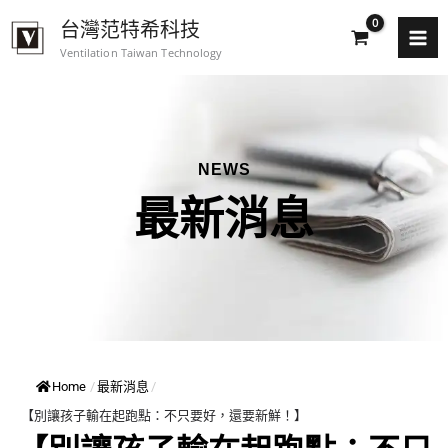
跳
台灣范特希科技
至
Ventilation Taiwan Technology
主
要
內
容
NEWS
最新消息
Home
/
最新消息
/
【別讓孩子輸在起跑點：不只要好，還要新鮮！】