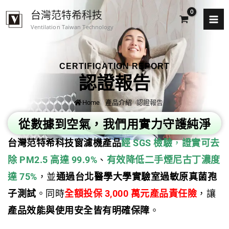
跳
台灣范特希科技
至
Ventilation Taiwan Technology
主
要
內
CERTIFICATION REPORT
容
認證報告
Home
/
產品介紹
/
認證報告
從數據到空氣，我們用實力守護純淨
台灣范特希科技窗濾機產品
經 SGS 檢驗
，
證實可去
除 PM2.5 高達 99.9%
、
有效降低二手煙尼古丁濃度
達 75%
，並
通過台北醫學大學實驗室過敏原真菌孢
子測試
。同時
全額投保 3,000 萬元產品責任險
，讓
產品效能與使用安全皆有明確保障
。