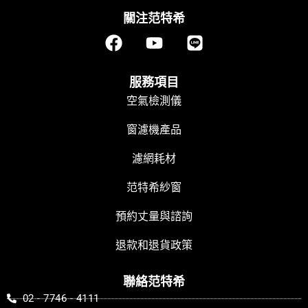
關注范特希
F
Y
L
a
o
i
c
u
n
e
t
e
服務項目
b
u
空氣檢測儀
o
b
窗濾機產品
o
e
k
濾網耗材
范特希紗窗
預約丈量與諮詢
退款和退貨政策
聯絡范特希
02 - 7746 - 4111