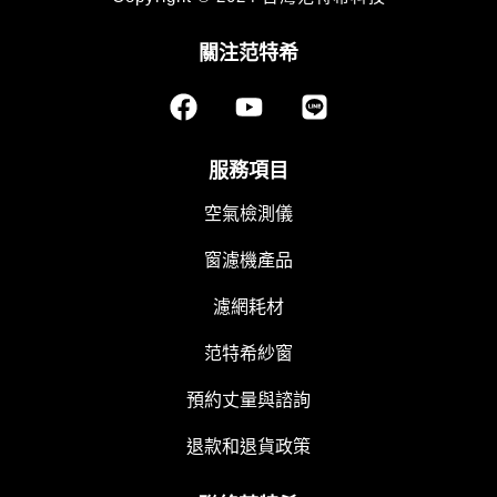
關注范特希
F
Y
L
a
o
i
c
u
n
e
t
e
服務項目
b
u
空氣檢測儀
o
b
o
e
窗濾機產品
k
濾網耗材
范特希紗窗
預約丈量與諮詢
退款和退貨政策