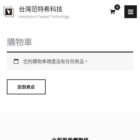
跳
台灣范特希科技
至
Ventilation Taiwan Technology
主
要
內
購物車
容
您的購物車裡還沒有任何商品。
回到商店