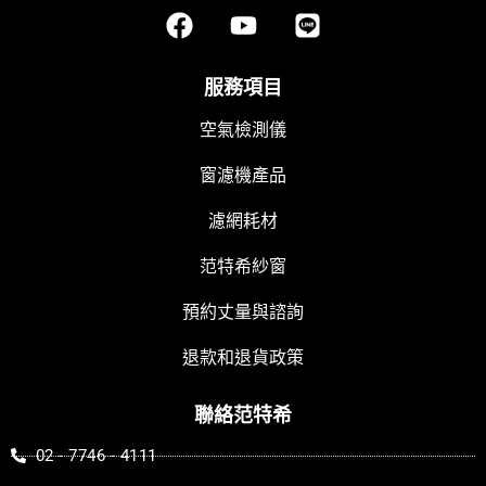
F
Y
L
a
o
i
c
u
n
e
t
e
服務項目
b
u
空氣檢測儀
o
b
o
e
窗濾機產品
k
濾網耗材
范特希紗窗
預約丈量與諮詢
退款和退貨政策
聯絡范特希
02 - 7746 - 4111