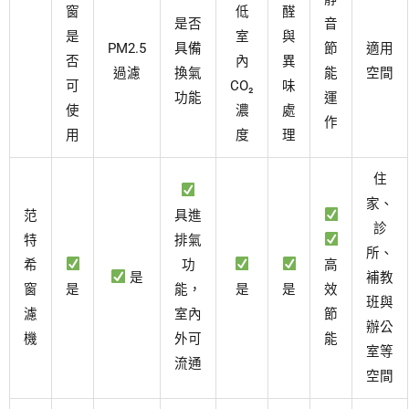
窗
低
醛
是否
音
是
室
與
PM2.5
具備
節
適用
否
內
異
過濾
換氣
能
空間
可
CO₂
味
功能
運
使
濃
處
作
用
度
理
住
家、
范
具進
診
特
排氣
所、
希
功
高
是
補教
窗
是
能，
是
是
效
班與
濾
室內
節
辦公
機
外可
能
室等
流通
空間