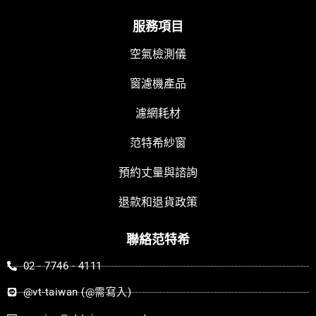
c
u
n
e
t
e
服務項目
b
u
空氣檢測儀
o
b
o
e
窗濾機產品
k
濾網耗材
范特希紗窗
預約丈量與諮詢
退款和退貨政策
聯絡范特希
02 - 7746 - 4111
@vt-taiwan (@需寫入)