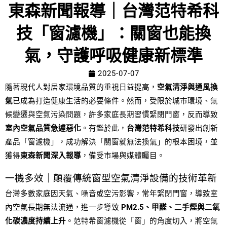
東森新聞報導｜台灣范特希科
技「窗濾機」：關窗也能換
氣，守護呼吸健康新標準
2025-07-07
隨著現代人對居家環境品質的重視日益提高，
空氣清淨與通風換
氣
已成為打造健康生活的必要條件。然而，受限於城市環境、氣
候變遷與空氣污染問題，許多家庭長期習慣緊閉門窗，反而導致
室內空氣品質急遽惡化
。有鑑於此，
台灣范特希科技
研發出創新
產品「窗濾機」，成功解決「關窗就無法換氣」的根本困境，並
獲得
東森新聞深入報導
，備受市場與媒體矚目。
一機多效｜顛覆傳統窗型空氣清淨設備的技術革新
台灣多數家庭因天氣、噪音或空污影響，常年緊閉門窗，導致室
內空氣長期無法流通，進一步導致
PM2.5、甲醛、二手煙與二氧
化碳濃度持續上升
。范特希窗濾機從「窗」的角度切入，將空氣