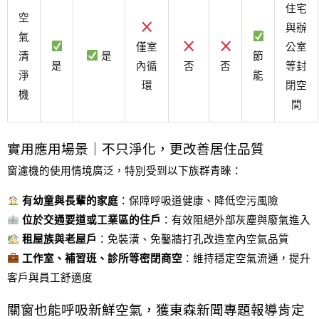
住宅
空
與辦
氣
僅室
公室
清
是
節
是
內循
否
否
等封
淨
能
環
閉空
機
間
實用應用場景｜不只淨化，更改善居住品質
窗濾機的使用情境廣泛，特別受到以下族群青睞：
有幼童與長輩的家庭
：保障呼吸道健康、降低空污風險
位於交通要道或工業區的住戶
：有效阻絕外部灰塵與廢氣進入
租屋族與老屋戶
：免裝潢、免鑿牆打孔改造室內空氣品質
工作室、補習班、診所等密閉商空
：維持穩定空氣流通，提升
客戶與員工舒適度
關窗也能呼吸新鮮空氣，獲東森新聞專題報導肯定