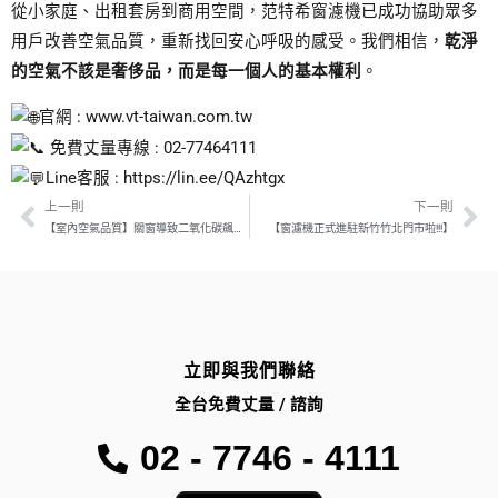
從小家庭、出租套房到商用空間，范特希窗濾機已成功協助眾多
用戶改善空氣品質，重新找回安心呼吸的感受。我們相信，
乾淨
的空氣不該是奢侈品，而是每一個人的基本權利
。
官網 :
www.vt-taiwan.com.tw
免費丈量專線 : 02-77464111
Line客服 :
https://lin.ee/QAzhtgx
上一則
下一則
Prev
Ne
【室內空氣品質】關窗導致二氧化碳飆高？成人與兒童健康無形中正在受害！
【窗濾機正式進駐新竹竹北門市啦!!!】
立即與我們聯絡
全台免費丈量 / 諮詢
02 - 7746 - 4111