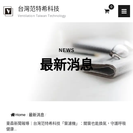
跳
台灣范特希科技
至
Ventilation Taiwan Technology
主
要
內
容
NEWS
最新消息
Home
/
最新消息
/
東森新聞報導｜台灣范特希科技「窗濾機」：關窗也能換氣，守護呼吸
健康...