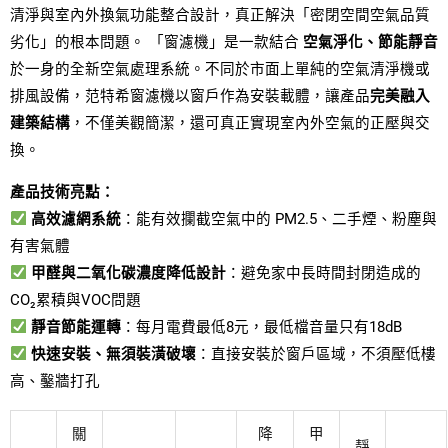
清淨與室內外換氣功能整合設計，真正解決「密閉空間空氣品質
劣化」的根本問題。 「窗濾機」是一款結合
空氣淨化、節能靜音
於一身的全新空氣處理系統。不同於市面上單純的空氣清淨機或
排風設備，范特希窗濾機以窗戶作為安裝載體，讓產品
完美融入
建築結構
，不僅美觀簡潔，還可真正實現室內外空氣的正壓與交
換。
產品技術亮點：
高效濾網系統
：能有效攔截空氣中的 PM2.5、二手煙、粉塵與
有害氣體
甲醛與二氧化碳濃度降低設計
：避免家中長時間封閉造成的
CO₂累積與VOC問題
靜音節能運轉
：每月電費最低8元，最低檔音量只有18dB
快速安裝、無須裝潢破壞
：直接安裝於窗戶區域，不須壓低樓
高、鑿牆打孔
關
降
甲
靜