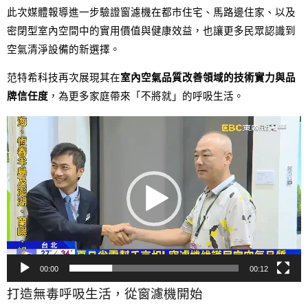
此次媒體報導進一步驗證窗濾機在都市住宅、馬路邊住家、以及
密閉型室內空間中的實用價值與健康效益，也讓更多民眾認識到
空氣清淨設備的新選擇。
范特希科技再次展現其在
室內空氣品質改善領域的技術實力與品
牌信任度
，為更多家庭帶來「不將就」的呼吸生活。
視
訊
播
放
器
00:00
00:12
打造無毒呼吸生活，從窗濾機開始