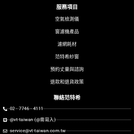
c
u
n
e
t
e
服務項目
b
u
空氣檢測儀
o
b
o
e
窗濾機產品
k
濾網耗材
范特希紗窗
預約丈量與諮詢
退款和退貨政策
聯絡范特希
02 - 7746 - 4111
@vt-taiwan (@需寫入)
service@vt-taiwan.com.tw