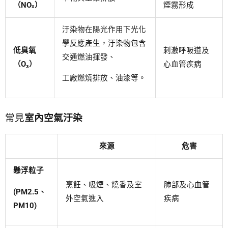
（NOₓ）
煙霧形成
汙染物在陽光作用下光化
學反應產生，汙染物包含
低臭氧
刺激呼吸道及
交通燃油揮發、
（O₃）
心血管疾病
工廠燃燒排放、油漆等。
常見
室內空氣汙染
來源
危害
懸浮粒子
烹飪、吸煙、燒香及室
肺部及心血管
(PM2.5、
外空氣進入
疾病
PM10)