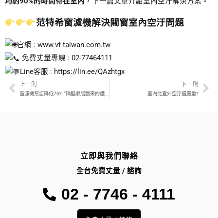
均約90%的時間待在室內
，下一篇文章介紹室內空汙解決方案。
范特希窗濾機解決關窗室內空汙問題
官網 :
www.vt-taiwan.com.tw
免費丈量專線 : 02-77464111
Line客服 :
https://lin.ee/QAzhtgx
上一則
下一則
Prev
Ne
窗濾機幫您降低75% “隔壁鄰居飄來的煙味”
室內比室外空汙還嚴重?
立即與我們聯絡
全台免費丈量 / 諮詢
02 - 7746 - 4111