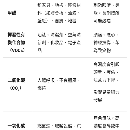
新家具、地板、裝修材
刺激眼睛、鼻
甲醛
料（如膠合板、油漆、
喉，長期接觸
壁紙）、窗簾、地毯
可能致癌
揮發性有
油漆、清潔劑、空氣清
頭痛、噁心、
機化合物
新劑、化妝品、電子產
神經損傷，苯
（VOCs）
品
為致癌物
高濃度會引起
頭暈、疲倦、
注意力下降、
二氧化碳
人體呼吸、不良通風、
（CO₂）
燃燒
影響兒童腦力
發展
無色無味，高
一氧化碳
燃氣爐、取暖設備、汽
濃度會導致中