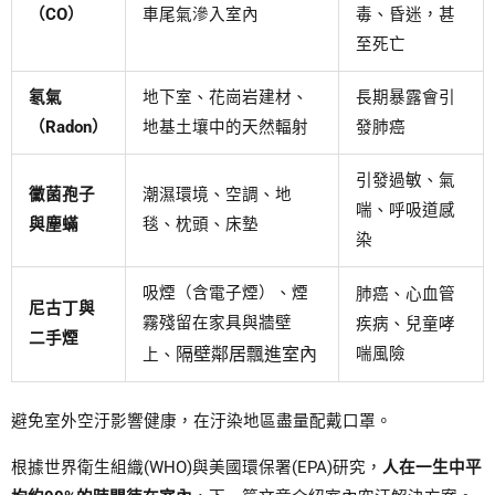
（CO）
車尾氣滲入室內
毒、昏迷，甚
至死亡
氡氣
地下室、花崗岩建材、
長期暴露會引
（Radon）
地基土壤中的天然輻射
發肺癌
引發過敏、氣
黴菌孢子
潮濕環境、空調、地
喘、呼吸道感
與塵蟎
毯、枕頭、床墊
染
吸煙（含電子煙）、煙
肺癌、心血管
尼古丁與
霧殘留在家具與牆壁
疾病、兒童哮
二手煙
隔壁鄰居飄進室內
喘風險
上、
避免室外空汙影響健康，在汙染地區盡量配戴口罩。
根據世界衛生組織(WHO)與美國環保署(EPA)研究，
人在一生中平