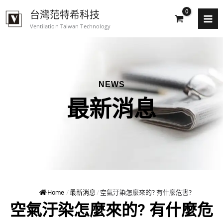
跳
台灣范特希科技
至
Ventilation Taiwan Technology
主
要
內
容
NEWS
最新消息
Home
/
最新消息
/
空氣汙染怎麼來的? 有什麼危害?
空氣汙染怎麼來的? 有什麼危